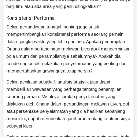
bagi tim, atau ada area yang perlu ditingkatkan?
Konsistensi Performa
Selain pertandingan tunggal, penting juga untuk
mempertimbangkan konsistensi performa seorang pemain
dalam jangka waktu yang lebih panjang. Apakah penampilan
Onana dalam pertandingan melawan Liverpool mencerminkan
pola umum dari penampilannya sebelumnya? Apakah dia
cenderung untuk melakukan penyelamatan yang penting dan
mempertahankan gawangnya tetap bersih?
Selain penilaian subjektif, analisis statistik juga dapat
memberikan wawasan yang berharga tentang penampilan
seorang pemain. Misalnya, jumlah penyelamatan yang
dilakukan oleh Onana dalam pertandingan melawan Liverpool,
atau persentase penyelamatan yang dia hasilkan sepanjang
musim ini, dapat memberikan gambaran tentang kontribusinya
sebagai kiper.
Dalam mengevaluasi penampilan seorang pemain sepak bola,