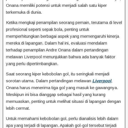
Onana memiliki potensi untuk menjadi salah satu kiper
terkemuka di dunia.
Ketika mengkaji penampilan seorang pemain, terutama di level
profesional seperti sepak bola, penting untuk
memperhitungkan berbagai aspek yang memengaruhi kinerja
mereka di lapangan. Dalam hal ini, evaluasi mendalam
terhadap penampilan Andre Onana dalam pertandingan
melawan Liverpool menunjukkan bahwa ada banyak faktor
yang perlu dipertimbangkan.
Saat seorang kiper kebobolan gol, itu seringkali menjadi
sorotan utama. Dalam pertandingan melawan
Liverpool
,
Onana harus menerima tiga gol yang masuk ke gawangnya.
Meskipun ini bisa dianggap sebagai hasil yang kurang
memuaskan, penting untuk melihat situasi di lapangan dengan
lebih cermat.
Untuk memahami kebobolan gol, perlu dianalisis lebih dalam
apa yang terjadi di lapangan. Apakah gol-gol tersebut terjadi