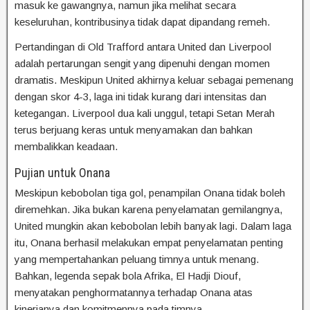
masuk ke gawangnya, namun jika melihat secara
keseluruhan, kontribusinya tidak dapat dipandang remeh.
Pertandingan di Old Trafford antara United dan Liverpool
adalah pertarungan sengit yang dipenuhi dengan momen
dramatis. Meskipun United akhirnya keluar sebagai pemenang
dengan skor 4-3, laga ini tidak kurang dari intensitas dan
ketegangan. Liverpool dua kali unggul, tetapi Setan Merah
terus berjuang keras untuk menyamakan dan bahkan
membalikkan keadaan.
Pujian untuk Onana
Meskipun kebobolan tiga gol, penampilan Onana tidak boleh
diremehkan. Jika bukan karena penyelamatan gemilangnya,
United mungkin akan kebobolan lebih banyak lagi. Dalam laga
itu, Onana berhasil melakukan empat penyelamatan penting
yang mempertahankan peluang timnya untuk menang.
Bahkan, legenda sepak bola Afrika, El Hadji Diouf,
menyatakan penghormatannya terhadap Onana atas
kinerjanya dan komitmennya pada timnya.