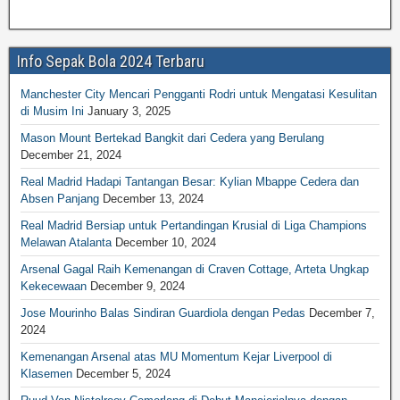
Info Sepak Bola 2024 Terbaru
Manchester City Mencari Pengganti Rodri untuk Mengatasi Kesulitan
di Musim Ini
January 3, 2025
Mason Mount Bertekad Bangkit dari Cedera yang Berulang
December 21, 2024
Real Madrid Hadapi Tantangan Besar: Kylian Mbappe Cedera dan
Absen Panjang
December 13, 2024
Real Madrid Bersiap untuk Pertandingan Krusial di Liga Champions
Melawan Atalanta
December 10, 2024
Arsenal Gagal Raih Kemenangan di Craven Cottage, Arteta Ungkap
Kekecewaan
December 9, 2024
Jose Mourinho Balas Sindiran Guardiola dengan Pedas
December 7,
2024
Kemenangan Arsenal atas MU Momentum Kejar Liverpool di
Klasemen
December 5, 2024