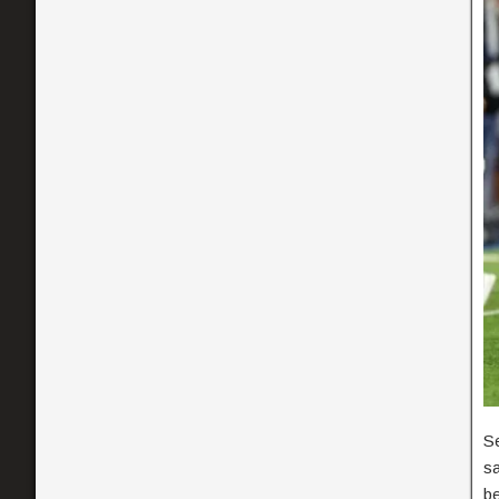
Se
sa
be