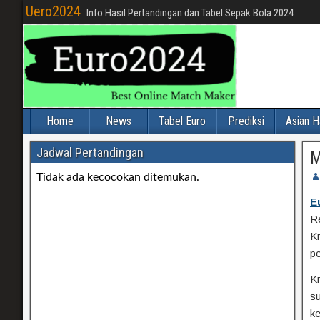
Uero2024
Info Hasil Pertandingan dan Tabel Sepak Bola 2024
Home
News
Tabel Euro
Prediksi
Asian H
Jadwal Pertandingan
M
E
Re
K
pe
K
su
ke