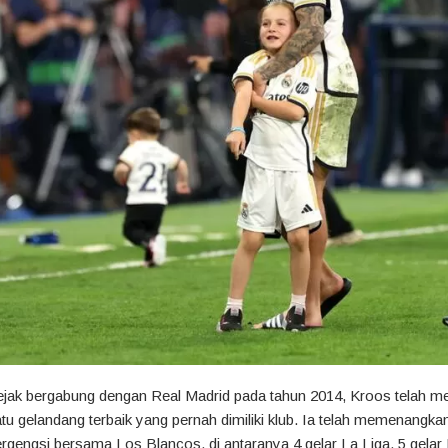
jak bergabung dengan Real Madrid pada tahun 2014, Kroos telah me
tu gelandang terbaik yang pernah dimiliki klub. Ia telah memenangkan
rgengsi bersama Los Blancos, di antaranya 4 gelar La Liga, 5 gelar