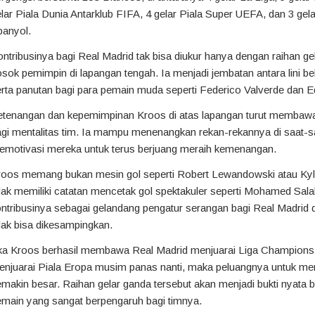
lar Piala Dunia Antarklub FIFA, 4 gelar Piala Super UEFA, dan 3 gel
panyol.
ntribusinya bagi Real Madrid tak bisa diukur hanya dengan raihan ge
sok pemimpin di lapangan tengah. Ia menjadi jembatan antara lini bel
erta panutan bagi para pemain muda seperti Federico Valverde dan
etenangan dan kepemimpinan Kroos di atas lapangan turut membawa 
gi mentalitas tim. Ia mampu menenangkan rekan-rekannya di saat-s
emotivasi mereka untuk terus berjuang meraih kemenangan.
roos memang bukan mesin gol seperti Robert Lewandowski atau Kyl
dak memiliki catatan mencetak gol spektakuler seperti Mohamed Sal
ntribusinya sebagai gelandang pengatur serangan bagi Real Madrid
dak bisa dikesampingkan.
ika Kroos berhasil membawa Real Madrid menjuarai Liga Champion
njuarai Piala Eropa musim panas nanti, maka peluangnya untuk mer
makin besar. Raihan gelar ganda tersebut akan menjadi bukti nyata
main yang sangat berpengaruh bagi timnya.