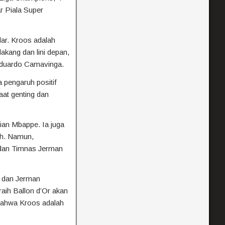
ar Piala Super
lar. Kroos adalah
akang dan lini depan,
 Eduardo Camavinga.
pengaruh positif
aat genting dan
ian Mbappe. Ia juga
ah. Namun,
 dan Timnas Jerman
s dan Jerman
aih Ballon d’Or akan
 bahwa Kroos adalah