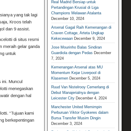
Real Madrid Bersiap untuk
Pertandingan Krusial di Liga
Champions Melawan Atalanta
sianya yang tak lagi
December 10, 2024
aja, Kroos telah
Arsenal Gagal Raih Kemenangan di
l dan 9 assist.
Craven Cottage, Arteta Ungkap
Kekecewaan
December 9, 2024
celotti di situs resmi
n meraih gelar ganda
Jose Mourinho Balas Sindiran
Guardiola dengan Pedas
December
ang untuk
7, 2024
Kemenangan Arsenal atas MU
Momentum Kejar Liverpool di
Klasemen
December 5, 2024
ini. Muncul
Ruud Van Nistelrooy Cemerlang di
lotti menegaskan
Debut Manajerialnya dengan
awatir dengan hal
Leicester City
December 4, 2024
Manchester United Memimpin
Perburuan Viktor Gyokeres dalam
otti. “Tujuan kami
Bursa Transfer Musim Dingin
ang berkepentingan
December 3, 2024