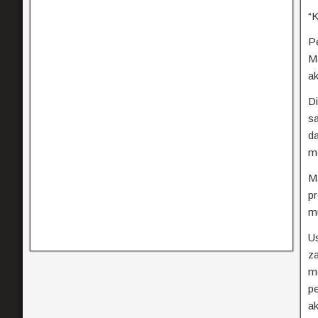
“
Pe
Ma
a
Di
sa
d
me
M
pr
m
Us
za
me
p
ak