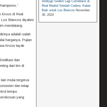
Rodrygo Sedikit Lagi Comeback di
Champions.”
Real Madrid Setelah Cedera: Kabar
Baik untuk Los Blancos
November
 Kroos di Real
30, 2024
i Los Blancos diyakini
sim mendatang.
irinya adalah salah
ilai harganya. Pujian
hwa Kroos layak
Dedikasi dan
ting dari tim di
ain mulai tergerus
onsisten dan tetap
ntrol tempo
terobosan yang