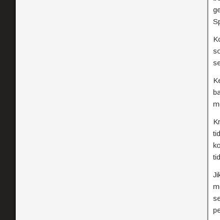
ge
S
Ko
so
s
K
ba
m
K
ti
ko
ti
J
me
se
pe