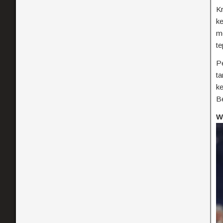
Kr
ke
me
te
P
ta
ke
Be
W