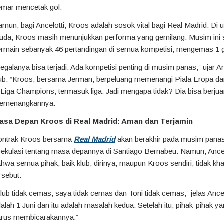
emar mencetak gol.
mun, bagi Ancelotti, Kroos adalah sosok vital bagi Real Madrid. Di u
uda, Kroos masih menunjukkan performa yang gemilang. Musim ini s
rmain sebanyak 46 pertandingan di semua kompetisi, mengemas 1 go
egalanya bisa terjadi. Ada kompetisi penting di musim panas,” ujar
An
lub. “Kroos, bersama Jerman, berpeluang memenangi Piala Eropa da
 Liga Champions, termasuk liga. Jadi mengapa tidak? Dia bisa berju
emenangkannya.”
asa Depan Kroos di Real Madrid: Aman dan Terjamin
ontrak Kroos bersama
Real Madrid
akan berakhir pada musim panas 
pekulasi tentang masa depannya di Santiago Bernabeu. Namun, Ance
hwa semua pihak, baik klub, dirinya, maupun Kroos sendiri, tidak kh
rsebut.
lub tidak cemas, saya tidak cemas dan Toni tidak cemas,” jelas Ancel
alah 1 Juni dan itu adalah masalah kedua. Setelah itu, pihak-pihak y
arus membicarakannya.”