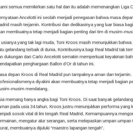
Kami semua memikirkan satu hal dan itu adalah memenangkan Liga 
rnyataan Ancelotti ini seolah menjadi penegasan bahwa masa depan
drid masih terjamin. Kontribusi dan dedikasinya yang luar biasa bag
kan membuatnya tetap menjadi bagian penting dari tim di musim-mu
 usianya yang tak lagi muda, Toni Kroos masih menunjukkan bahwa d
tu gelandang terbaik di dunia. Kontribusinya bagi Real Madrid tak tern
an dukungan dari Carlo Ancelotti semakin memperkuat keyakinan ba
ndapatkan penghargaan Ballon d’Or di tahun ini.
asa depan Kroos di Real Madrid pun tampaknya aman dan terjamin. 
ofesionalismenya diyakini akan membuatnya tetap menjadi bagian pen
usim-musim mendatang.
ia memang hanya angka bagi Toni Kroos. Di saat banyak gelandang l
man pada usia 34 tahun, Kroos justru menunjukkan performa yang k
njadi sosok vital di lini tengah Real Madrid. Kemampuannya mengo
ermainan, mengatur alur serangan, serta melepaskan umpan-umpan 
urat, membuatnya dijuluki “maestro lapangan tengah”.