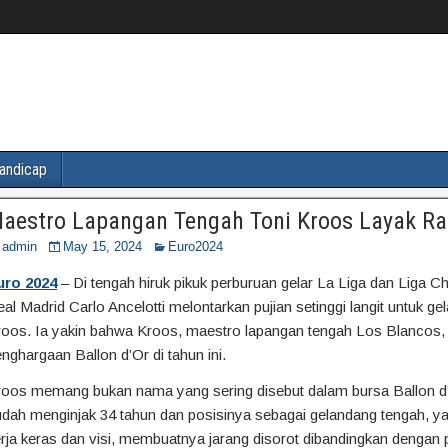
andicap
aestro Lapangan Tengah Toni Kroos Layak Rai
admin
May 15, 2024
Euro2024
uro 2024
– Di tengah hiruk pikuk perburuan gelar La Liga dan Liga C
al Madrid Carlo Ancelotti melontarkan pujian setinggi langit untuk g
roos. Ia yakin bahwa Kroos, maestro lapangan tengah Los Blancos
nghargaan Ballon d’Or di tahun ini.
roos memang bukan nama yang sering disebut dalam bursa Ballon d
dah menginjak 34 tahun dan posisinya sebagai gelandang tengah, ya
rja keras dan visi, membuatnya jarang disorot dibandingkan dengan