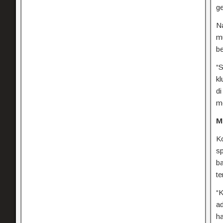
g
Na
m
be
“S
k
di
m
M
K
s
ba
te
“K
ad
h