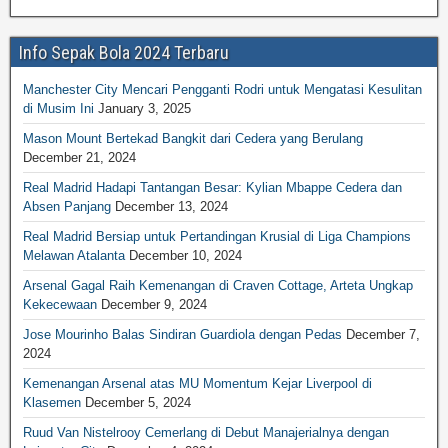
Info Sepak Bola 2024 Terbaru
Manchester City Mencari Pengganti Rodri untuk Mengatasi Kesulitan
di Musim Ini
January 3, 2025
Mason Mount Bertekad Bangkit dari Cedera yang Berulang
December 21, 2024
Real Madrid Hadapi Tantangan Besar: Kylian Mbappe Cedera dan
Absen Panjang
December 13, 2024
Real Madrid Bersiap untuk Pertandingan Krusial di Liga Champions
Melawan Atalanta
December 10, 2024
Arsenal Gagal Raih Kemenangan di Craven Cottage, Arteta Ungkap
Kekecewaan
December 9, 2024
Jose Mourinho Balas Sindiran Guardiola dengan Pedas
December 7,
2024
Kemenangan Arsenal atas MU Momentum Kejar Liverpool di
Klasemen
December 5, 2024
Ruud Van Nistelrooy Cemerlang di Debut Manajerialnya dengan