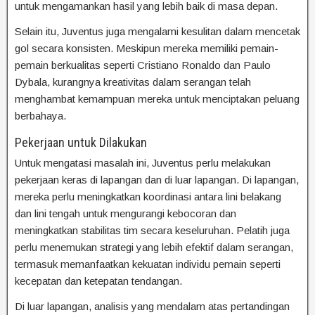
untuk mengamankan hasil yang lebih baik di masa depan.
Selain itu, Juventus juga mengalami kesulitan dalam mencetak
gol secara konsisten. Meskipun mereka memiliki pemain-
pemain berkualitas seperti Cristiano Ronaldo dan Paulo
Dybala, kurangnya kreativitas dalam serangan telah
menghambat kemampuan mereka untuk menciptakan peluang
berbahaya.
Pekerjaan untuk Dilakukan
Untuk mengatasi masalah ini, Juventus perlu melakukan
pekerjaan keras di lapangan dan di luar lapangan. Di lapangan,
mereka perlu meningkatkan koordinasi antara lini belakang
dan lini tengah untuk mengurangi kebocoran dan
meningkatkan stabilitas tim secara keseluruhan. Pelatih juga
perlu menemukan strategi yang lebih efektif dalam serangan,
termasuk memanfaatkan kekuatan individu pemain seperti
kecepatan dan ketepatan tendangan.
Di luar lapangan, analisis yang mendalam atas pertandingan