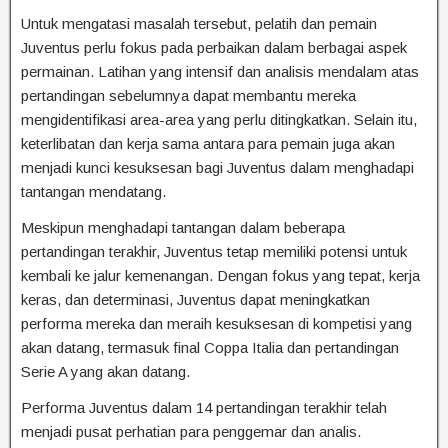
Untuk mengatasi masalah tersebut, pelatih dan pemain
Juventus perlu fokus pada perbaikan dalam berbagai aspek
permainan. Latihan yang intensif dan analisis mendalam atas
pertandingan sebelumnya dapat membantu mereka
mengidentifikasi area-area yang perlu ditingkatkan. Selain itu,
keterlibatan dan kerja sama antara para pemain juga akan
menjadi kunci kesuksesan bagi Juventus dalam menghadapi
tantangan mendatang.
Meskipun menghadapi tantangan dalam beberapa
pertandingan terakhir, Juventus tetap memiliki potensi untuk
kembali ke jalur kemenangan. Dengan fokus yang tepat, kerja
keras, dan determinasi, Juventus dapat meningkatkan
performa mereka dan meraih kesuksesan di kompetisi yang
akan datang, termasuk final Coppa Italia dan pertandingan
Serie A yang akan datang.
Performa Juventus dalam 14 pertandingan terakhir telah
menjadi pusat perhatian para penggemar dan analis.