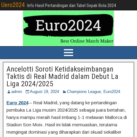
Uero2024
Info Hasil Pertandingan dan Tabel Sepak Bola 2024
Ancelotti Soroti Ketidakseimbangan
Taktis di Real Madrid dalam Debut La
Liga 2024/2025
admin
August 19, 2024
Champions League
,
Euro2024
Euro 2024
– Real Madrid, yang datang ke pertandingan
pembuka La Liga musim 2024/2025 sebagai juara bertahan,
hanya mampu meraih hasil imbang 1-1 melawan Mallorca di
Stadion Son Moix. Hasil ini tidak memuaskan, terutama
mengingat dominasi yang diharapkan dari skuad sekaliber