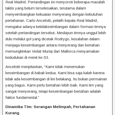
Real Madrid. Pertandingan ini menyoroti beberapa masalah
taktis yang belum terselesaikan, terutama dalam
menyeimbangkan kekuatan menyerang dengan kebutuhan
pertahanan. Carlo Ancelotti, pelatih kepala Real Madrid,
mengakui adanya ketidakseimbangan dalam formasi timnya
setelah pertandingan tersebut. Meskipun timnya unggul lebih
dulu melalui gol yang dicetak Rodrygo, kesalahan dalam
menjaga keseimbangan antara menyerang dan bertahan
memungkinkan Vedat Muriqi dari Mallorca menyamakan
kedudukan di menit ke-53.
Ancelotti menjelaskan, “Kami tidak menemukan
keseimbangan di babak kedua. Kami bisa saja kalah karena
tidak ada keseimbangan di lini belakang. Itu bukan permainan
yang bagus. Kami perlu bertahan lebih baik. Kami tim yang
sangat menyerang, tetapi keseimbangan bertahan adalah
faktor fundamental.”
Dinamika Tim: Serangan Melimpah, Pertahanan
Kurang