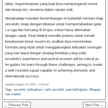
taktis. Kepemimpinan yang kuat bisa mempengaruhi moral
dan kinerja tim, terutama dalam situasi sulit.
Menghadapi masalah keseimbangan ini bukanlah hal baru bagi
Ancelotti, tetapi dengan tekanan untuk mempertahankan gelar
La Liga dan bersaing di Eropa, solusi harus ditemukan
dengan cepat. Real Madrid memiliki potensi untuk meraih
kesuksesan besar musim ini, asalkan bisa menemukan
formula yang tepat untuk menggabungkan kekuatan serangan
yang luar biasa dengan strategi bertahan yang solid.
Ancelotti’s experience and tactical acumen will be critical as
he guides his team through these challenges, aiming to create
a well-rounded squad capable of achieving domestic and
international success.
Updated: August 19, 2024 — 6:04 am
Tags:
ancelotti
,
bellingham
,
carlo ancelotti
,
jude bellingham
,
Mbappe
,
real madrid
← Previous Post
Next Post →