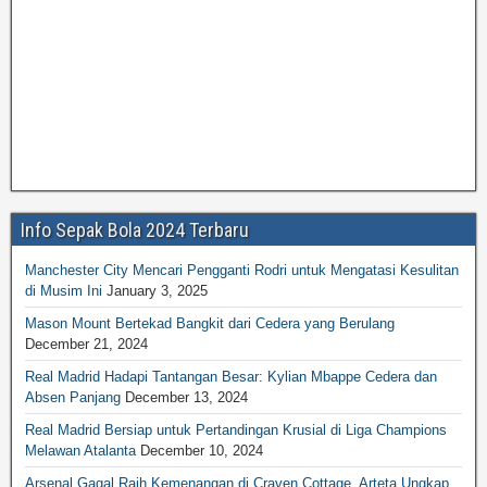
Info Sepak Bola 2024 Terbaru
Manchester City Mencari Pengganti Rodri untuk Mengatasi Kesulitan
di Musim Ini
January 3, 2025
Mason Mount Bertekad Bangkit dari Cedera yang Berulang
December 21, 2024
Real Madrid Hadapi Tantangan Besar: Kylian Mbappe Cedera dan
Absen Panjang
December 13, 2024
Real Madrid Bersiap untuk Pertandingan Krusial di Liga Champions
Melawan Atalanta
December 10, 2024
Arsenal Gagal Raih Kemenangan di Craven Cottage, Arteta Ungkap