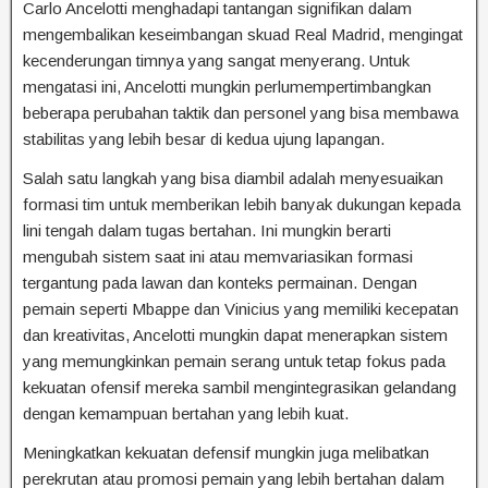
Carlo Ancelotti menghadapi tantangan signifikan dalam
mengembalikan keseimbangan skuad Real Madrid, mengingat
kecenderungan timnya yang sangat menyerang. Untuk
mengatasi ini, Ancelotti mungkin perlumempertimbangkan
beberapa perubahan taktik dan personel yang bisa membawa
stabilitas yang lebih besar di kedua ujung lapangan.
Salah satu langkah yang bisa diambil adalah menyesuaikan
formasi tim untuk memberikan lebih banyak dukungan kepada
lini tengah dalam tugas bertahan. Ini mungkin berarti
mengubah sistem saat ini atau memvariasikan formasi
tergantung pada lawan dan konteks permainan. Dengan
pemain seperti Mbappe dan Vinicius yang memiliki kecepatan
dan kreativitas, Ancelotti mungkin dapat menerapkan sistem
yang memungkinkan pemain serang untuk tetap fokus pada
kekuatan ofensif mereka sambil mengintegrasikan gelandang
dengan kemampuan bertahan yang lebih kuat.
Meningkatkan kekuatan defensif mungkin juga melibatkan
perekrutan atau promosi pemain yang lebih bertahan dalam